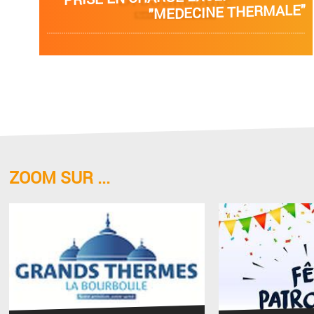
E"
15 AOÛT
ZOOM SUR ...