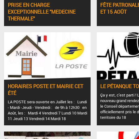
PRISE EN CHARGE
FÊTE PATRONALE
EXCEPTIONNELLE "MEDECINE
ET 15 AOÛT
THERMALE"
HORAIRES POSTE ET MAIRIE CET
LE PÉTANQUE TO
ÉTÉ
Ça y est, c'est parti 
nouveau grand rendez-
LA POSTE sera ouverte en Juillet les : Lundi
le Conseil départeme
- Mardi -Jeudi - Vendredi : de 9h à 12h30 en
officiellement pris le 
Août, les : Mardi 4 Vendredi 7 Lundi 10 Mardi
territoire du 18
11 Jeudi 13 Vendredi 14 Mardi 18