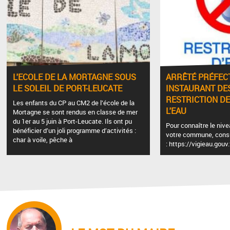
L'ECOLE DE LA MORTAGNE SOUS
ARRÊTÉ PRÉFEC
LE SOLEIL DE PORT-LEUCATE
INSTAURANT DE
RESTRICTION D
Les enfants du CP au CM2 de l’école de la
L'EAU
Mortagne se sont rendus en classe de mer
du 1er au 5 juin à Port-Leucate. Ils ont pu
Pour connaître le nive
bénéficier d’un joli programme d’activités :
votre commune, consul
char à voile, pêche à
: https://vigieau.gouv.