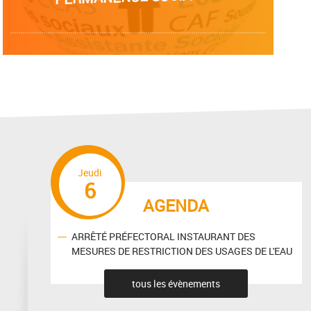
LA POSTE sera ouverte en Juillet les : Lundi - Mardi -Jeudi - Vendredi : de 9h à 12h30 en Août, les : Mardi 4 Vendredi 7 Lundi 10 Mardi 11 Jeudi 13 Vendredi 14 Mardi 18
Jeudi
6
AGENDA
ARRÊTÉ PRÉFECTORAL INSTAURANT DES
MESURES DE RESTRICTION DES USAGES DE L'EAU
tous les évènements