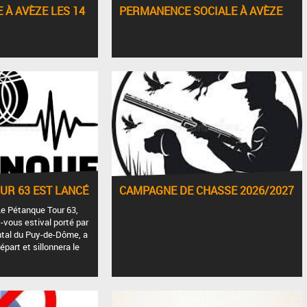
 À AVÈZE LES 14
PERMANENCE SOCIALE À AVÈZE
UR 63 EST LANCÉ
CAMPAGNE DE CHASSE 2026/2027
! Le Pétanque Tour 63,
vous estival porté par
ntal du Puy-de-Dôme, a
départ et sillonnera le