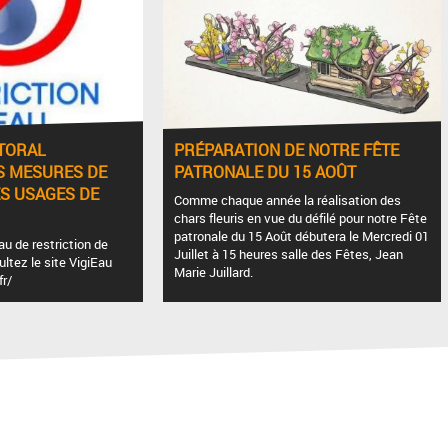
TORAL
PRÉPARATION DE NOTRE FÊTE
S MESURES DE
PATRONALE DU 15 AOÛT
ES USAGES DE
Comme chaque année la réalisation des
chars fleuris en vue du défilé pour notre Fête
patronale du 15 Août débutera le Mercredi 01
au de restriction de
Juillet à 15 heures salle des Fêtes, Jean
tez le site VigiEau
Marie Juillard.
fr/