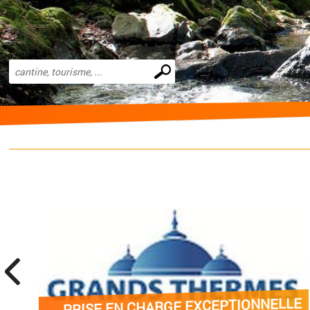
Effectuer
une
recherche
prev
LE
FÊTE PATRONALE À AVÈZE LES 14 ET