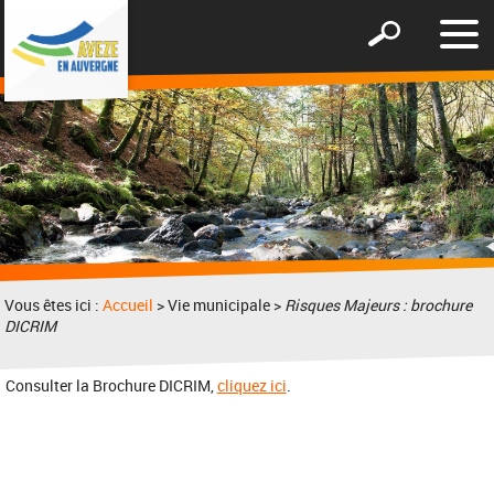
Affic
Afficher
le
le
men
formulaire
de
recherche
Vous êtes ici :
Accueil
> Vie municipale >
Risques Majeurs : brochure
DICRIM
Consulter la Brochure DICRIM,
cliquez ici
.