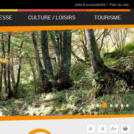
Aide & accessibilité
|
Plan du site
ESSE
CULTURE / LOISIRS
TOURISME
A-
A
A+
I