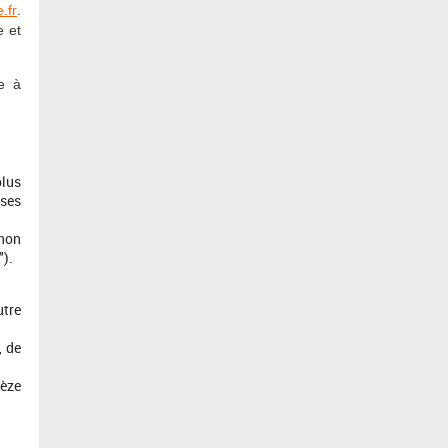
.fr
.
e et
e à
plus
ases
 non
").
utre
, de
vèze