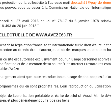
rotection de la collectivité à l’adresse mail
dpo.adit63@puy-de-dome
vous pouvez vous adresser à la Commission Nationale de l’Informatiqu
seil du 27 avril 2016 et Loi n° 78-17 du 6 janvier 1978 relativ
2018-493 du 20 juin 2018."
NTELLECTUELLE DE WWW.AVEZE63.FR
t de la législation française et internationale sur le droit d'auteur et 
tection au titre du droit d'auteur, du droit des marques, du droit des b
ur ce site est autorisée exclusivement pour un usage personnel et privé
ification et de la mention de sa source "Site Internet Prestataires.com
airie d'Avèze.
échargement ainsi que toute reproduction ou usage de photocopies à d'a
organismes qui en sont propriétaires. Leur reproduction ou utilisation
bjet de l'autorisation préalable et écrite de celui-ci. Aussi, Mairie d'A
sien, et plus généralement du fait de ces liens.