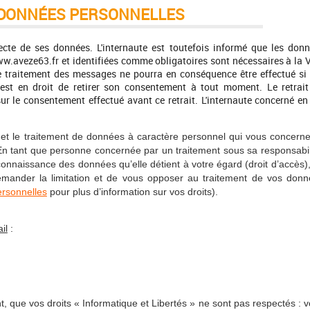
S DONNÉES PERSONNELLES
lecte de ses données. L'internaute est toutefois informé que les don
w.aveze63.fr et identifiées comme obligatoires sont nécessaires à la V
e traitement des messages ne pourra en conséquence être effectué si
 est en droit de retirer son consentement à tout moment. Le retrai
r le consentement effectué avant ce retrait. L'internaute concerné en
e) et le traitement de données à caractère personnel qui vous concerne
). En tant que personne concernée par un traitement sous sa responsabil
nnaissance des données qu’elle détient à votre égard (droit d’accès)
 demander la limitation et de vous opposer au traitement de vos don
ersonnelles
pour plus d’information sur vos droits).
il
:
t, que vos droits « Informatique et Libertés » ne sont pas respectés : 