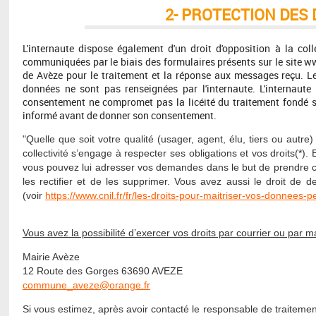
2- PROTECTION DE
L'internaute dispose également d'un droit d'opposition à la col
communiquées par le biais des formulaires présents sur le site ww
de Avèze pour le traitement et la réponse aux messages reçu. L
données ne sont pas renseignées par l'internaute. L'internaute
consentement ne compromet pas la licéité du traitement fondé su
informé avant de donner son consentement.
"Quelle que soit votre qualité (usager, agent, élu, tiers ou autr
collectivité s’engage à respecter ses obligations et vos droits(*
vous pouvez lui adresser vos demandes dans le but de prendre co
les rectifier et de les supprimer. Vous avez aussi le droit de
(voir
https://www.cnil.fr/fr/les-droits-pour-maitriser-vos-donnees-p
Vous avez la possibilité d’exercer vos droits par courrier ou par ma
Mairie Avèze
12 Route des Gorges 63690 AVEZE
commune_aveze@orange.fr
Si vous estimez, après avoir contacté le responsable de traitemen