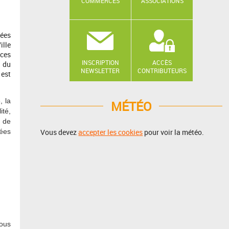
COMMERCES
ASSOCIATIONS
nées
ille
 ces
INSCRIPTION
ACCÈS
t du
NEWSLETTER
CONTRIBUTEURS
 est
, la
MÉTÉO
ité,
, de
nées
Vous devez
accepter les cookies
pour voir la météo.
vous