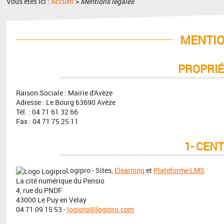
Vous êtes ici :
Accueil
>
Mentions légales
MENTIO
PROPRIÉ
Raison Sociale : Mairie d'Avèze
Adresse : Le Bourg 63690 Avèze
Tél. : 04 71 61 32 66
Fax : 04 71 75 25 11
1- CEN
Logipro - Sites,
Elearning
et
Plateforme LMS
La cité numérique du Pensio
4, rue du PNDF
43000 Le Puy en Velay
04 71 09 15 53 -
logipro@logipro.com