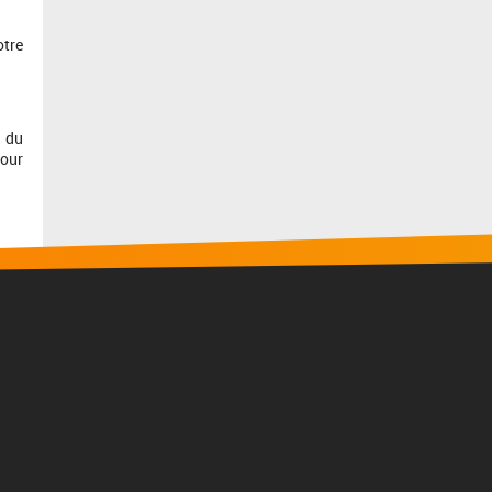
otre
u du
pour