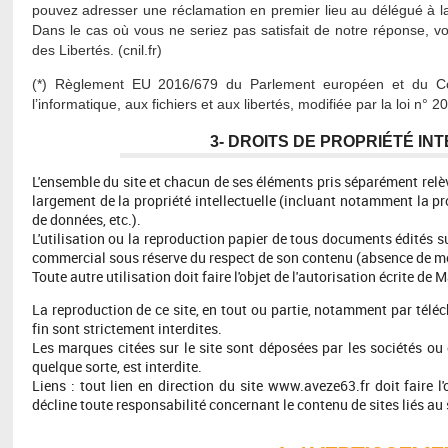
pouvez adresser une réclamation en premier lieu au délégué à la p
Dans le cas où vous ne seriez pas satisfait de notre réponse, 
des Libertés. (cnil.fr)
(*) Règlement EU 2016/679 du Parlement européen et du Con
l’informatique, aux fichiers et aux libertés, modifiée par la loi n° 
3- DROITS DE PROPRIÉTÉ I
L'ensemble du site et chacun de ses éléments pris séparément relèven
largement de la propriété intellectuelle (incluant notamment la pro
de données, etc.).
L'utilisation ou la reproduction papier de tous documents édités s
commercial sous réserve du respect de son contenu (absence de mod
Toute autre utilisation doit faire l'objet de l'autorisation écrite de M
La reproduction de ce site, en tout ou partie, notamment par tél
fin sont strictement interdites.
Les marques citées sur le site sont déposées par les sociétés ou 
quelque sorte, est interdite.
Liens : tout lien en direction du site www.aveze63.fr doit faire l'o
décline toute responsabilité concernant le contenu de sites liés au 