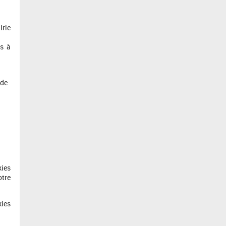
irie
es à
 de
kies
otre
kies