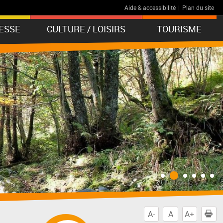
Aide & accessibilité
|
Plan du site
ESSE
CULTURE / LOISIRS
TOURISME
A-
A
A+
I