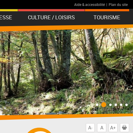
Aide & accessibilité
|
Plan du site
ESSE
CULTURE / LOISIRS
TOURISME
A-
A
A+
I