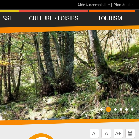
Aide & accessibilité
|
Plan du site
ESSE
CULTURE / LOISIRS
TOURISME
A-
A
A+
I