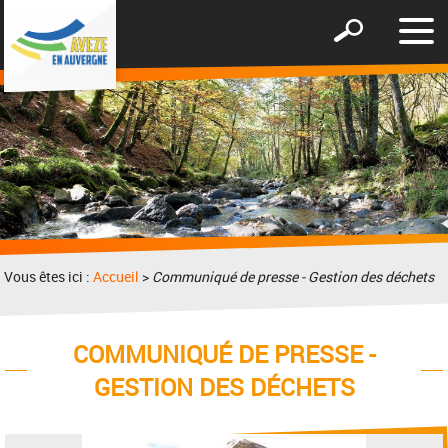
Affic
Afficher
le
le
men
formulaire
de
recherche
Vous êtes ici :
Accueil
>
Communiqué de presse - Gestion des déchets
COMMUNIQUÉ DE PRESSE -
GESTION DES DÉCHETS