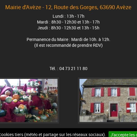
Mairie d'Avèze - 12, Route des Gorges, 63690 Avèze
Lundi : 13h - 17h
Mardi : 8h30 - 12h30 et 13h - 17h
Jeudi : 8h30 - 12h30 et 13h - 15h
Permanence du Maire : Mardi de 10h. à 12h.
(Il est recommandé de prendre RDV)
Tél. : 04 73 21 11 80
 cookies tiers (météo et partage sur les réseaux sociaux).
J'accepte les 
n du site
Mentions légales
Accessibilité
Cookies