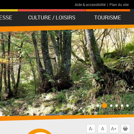
Aide & accessibilité
|
Plan du site
ESSE
CULTURE / LOISIRS
TOURISME
A-
A
A+
I