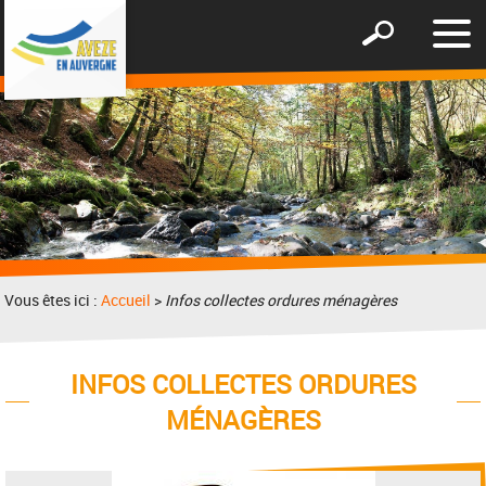
Affic
Afficher
le
le
men
formulaire
de
recherche
Vous êtes ici :
Accueil
>
Infos collectes ordures ménagères
INFOS COLLECTES ORDURES
MÉNAGÈRES