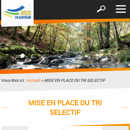
Affic
Afficher
le
le
men
formulaire
de
recherche
Vous êtes ici :
Accueil
>
MISE EN PLACE DU TRI SELECTIF
MISE EN PLACE DU TRI
SELECTIF