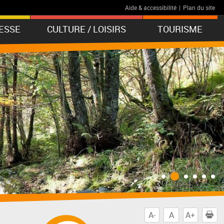
Aide & accessibilité
|
Plan du site
ESSE
CULTURE / LOISIRS
TOURISME
A-
A
A+
I