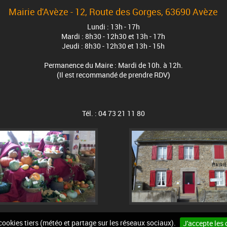
Mairie d'Avèze - 12, Route des Gorges, 63690 Avèze
Lundi : 13h - 17h
Mardi : 8h30 - 12h30 et 13h - 17h
Jeudi : 8h30 - 12h30 et 13h - 15h
Permanence du Maire : Mardi de 10h. à 12h.
(Il est recommandé de prendre RDV)
Tél. : 04 73 21 11 80
 cookies tiers (météo et partage sur les réseaux sociaux).
J'accepte les 
n du site
Mentions légales
Accessibilité
Cookies