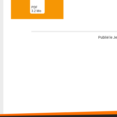
(
PDF
3.2
Mo
)
Publié le
Je