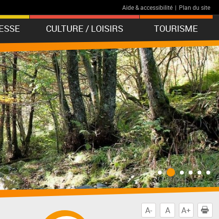
Aide & accessibilité
|
Plan du site
ESSE
CULTURE / LOISIRS
TOURISME
A-
A
A+
I