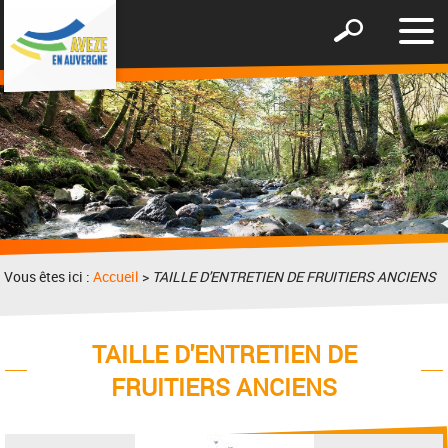
Affic
Afficher
le
le
men
formulaire
de
recherche
Vous êtes ici :
Accueil
>
TAILLE D'ENTRETIEN DE FRUITIERS ANCIENS
TAILLE D'ENTRETIEN DE
FRUITIERS ANCIENS