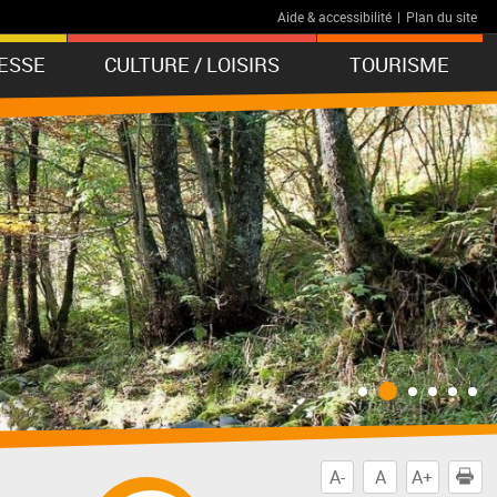
Aide & accessibilité
|
Plan du site
ESSE
CULTURE / LOISIRS
TOURISME
A-
A
A+
I