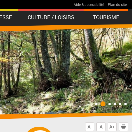
Aide & accessibilité
|
Plan du site
ESSE
CULTURE / LOISIRS
TOURISME
A-
A
A+
I