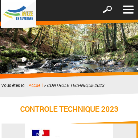
Affic
Afficher
le
le
men
formulaire
de
recherche
Vous êtes ici :
Accueil
>
CONTROLE TECHNIQUE 2023
CONTROLE TECHNIQUE 2023