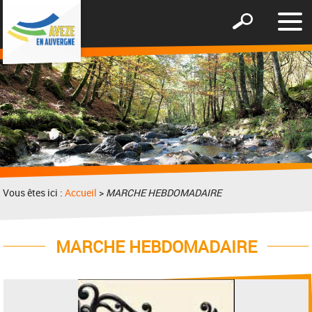
Affic
Afficher
le
le
men
formulaire
de
recherche
Vous êtes ici :
Accueil
>
MARCHE HEBDOMADAIRE
MARCHE HEBDOMADAIRE