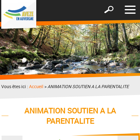
Affic
Afficher
le
le
men
formulaire
de
recherche
Vous êtes ici :
Accueil
>
ANIMATION SOUTIEN A LA PARENTALITE
ANIMATION SOUTIEN A LA
PARENTALITE