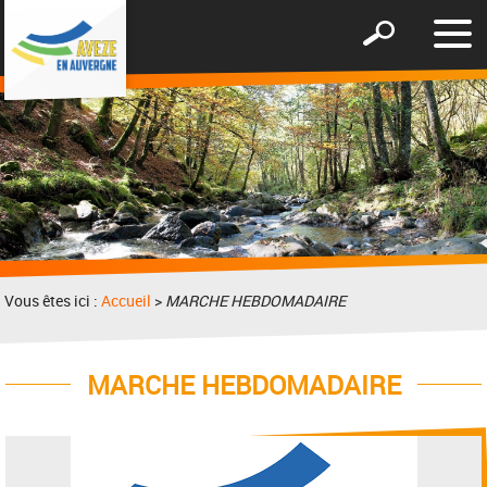
Affic
Afficher
le
le
men
formulaire
de
recherche
Vous êtes ici :
Accueil
>
MARCHE HEBDOMADAIRE
MARCHE HEBDOMADAIRE