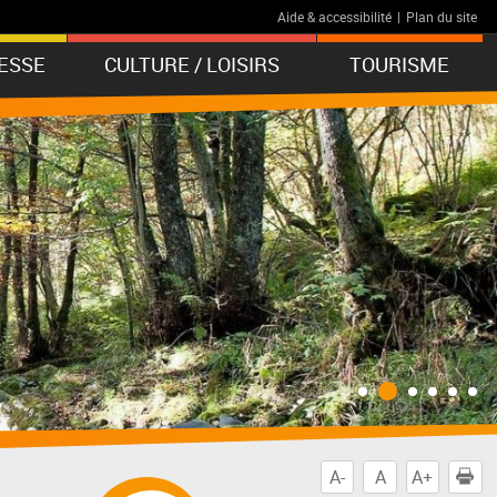
Aide & accessibilité
|
Plan du site
ESSE
CULTURE / LOISIRS
TOURISME
A-
A
A+
I