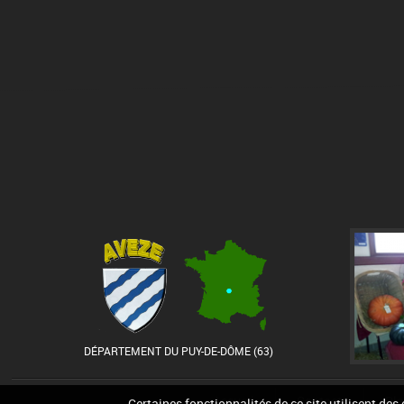
DÉPARTEMENT DU PUY-DE-DÔME (63)
Accueil
Contact
Pla
Certaines fonctionnalités de ce site utilisent des