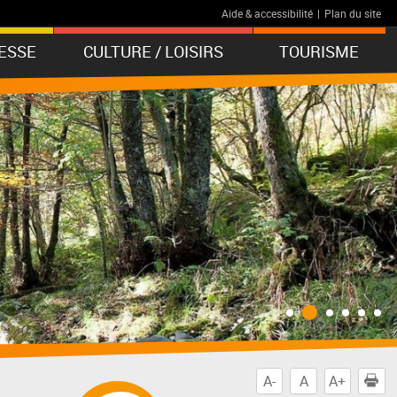
Aide & accessibilité
|
Plan du site
ESSE
CULTURE / LOISIRS
TOURISME
A-
A
A+
I