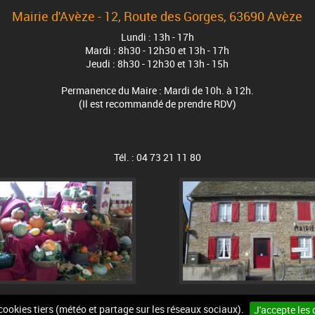
Mairie d'Avèze - 12, Route des Gorges, 63690 Avèze
Lundi : 13h - 17h
Mardi : 8h30 - 12h30 et 13h - 17h
Jeudi : 8h30 - 12h30 et 13h - 15h
Permanence du Maire : Mardi de 10h. à 12h.
(Il est recommandé de prendre RDV)
Tél. : 04 73 21 11 80
 cookies tiers (météo et partage sur les réseaux sociaux).
J'accepte les 
n du site
Mentions légales
Accessibilité
Cookies