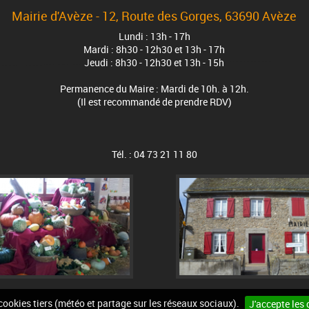
Mairie d'Avèze - 12, Route des Gorges, 63690 Avèze
Lundi : 13h - 17h
Mardi : 8h30 - 12h30 et 13h - 17h
Jeudi : 8h30 - 12h30 et 13h - 15h
Permanence du Maire : Mardi de 10h. à 12h.
(Il est recommandé de prendre RDV)
Tél. : 04 73 21 11 80
 cookies tiers (météo et partage sur les réseaux sociaux).
J'accepte les 
n du site
Mentions légales
Accessibilité
Cookies