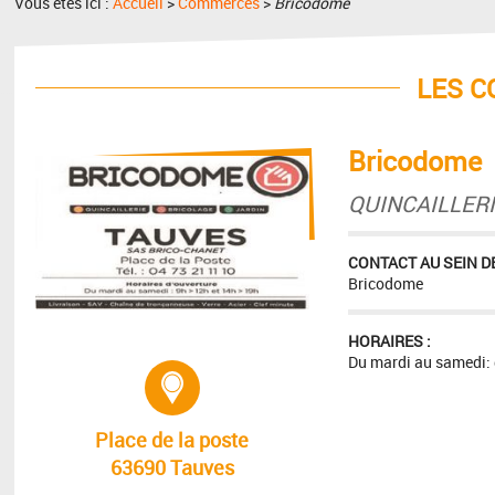
Vous êtes ici :
Accueil
>
Commerces
>
Bricodome
LES 
Bricodome
QUINCAILLERI
CONTACT AU SEIN DE
Bricodome
HORAIRES :
Du mardi au samedi: 
Adresse :
Place de la poste
63690 Tauves