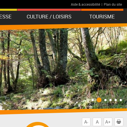
Aide & accessibilité
|
Plan du site
ESSE
CULTURE / LOISIRS
TOURISME
A-
A
A+
I