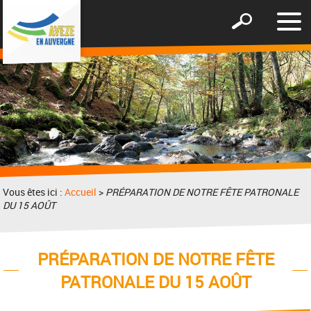
Affic
Afficher
le
le
men
formulaire
de
recherche
Vous êtes ici :
Accueil
>
PRÉPARATION DE NOTRE FÊTE PATRONALE
DU 15 AOÛT
PRÉPARATION DE NOTRE FÊTE
PATRONALE DU 15 AOÛT