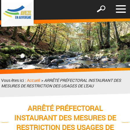
Affic
Afficher
le
le
men
formulaire
de
recherche
Vous êtes ici :
Accueil
>
ARRÊTÉ PRÉFECTORAL INSTAURANT DES
MESURES DE RESTRICTION DES USAGES DE L'EAU
ARRÊTÉ PRÉFECTORAL
INSTAURANT DES MESURES DE
RESTRICTION DES USAGES DE